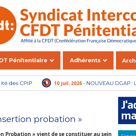
DT Pénitentiaire
Adhérents
Arch
10 juil. 2026
- NOUVEAU DGAP : L'ADMINISTRATI
PLUS LE TEMPS D'ATTENDRE
J'a
ma
insertion probation »
on Probation » vient de se constituer au sein