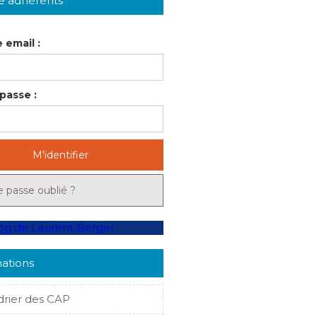
e adhérents
 email :
passe :
M'identifier
 passe oublié ?
ations
drier des CAP