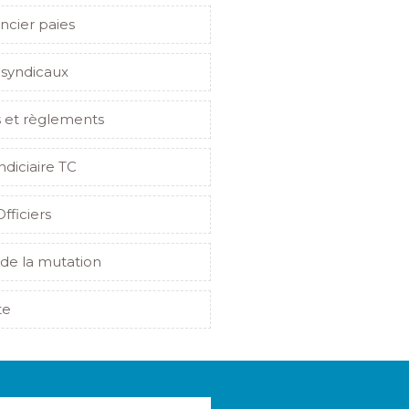
ncier paies
 syndicaux
s et règlements
indiciaire TC
Officiers
de la mutation
te