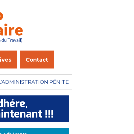
ives
Contact
ON PÉNITENTIAIRE N'A
dhére,
intenant !!!