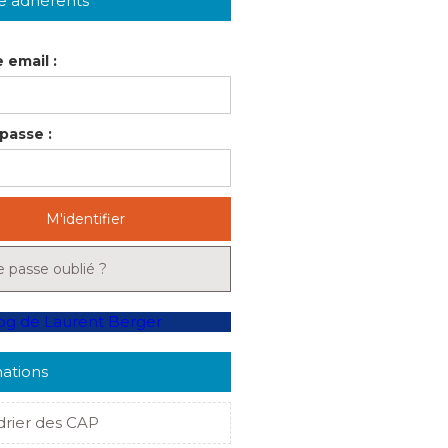
e adhérents
 email :
passe :
M'identifier
 passe oublié ?
ations
drier des CAP