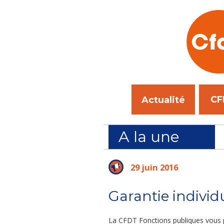
CF
Actualité
A la une
on au SPIP de Fort-de-France : la sécurité des CPIP
29 juin 2016
Garantie individ
La CFDT Fonctions publiques vous 