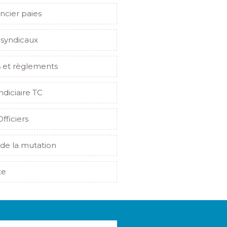
ncier paies
 syndicaux
s et règlements
indiciaire TC
Officiers
de la mutation
te