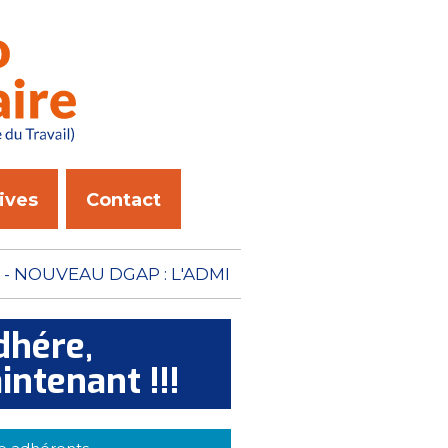
ives
Contact
ION PÉNITENTIAIRE N'A
dhére,
intenant !!!