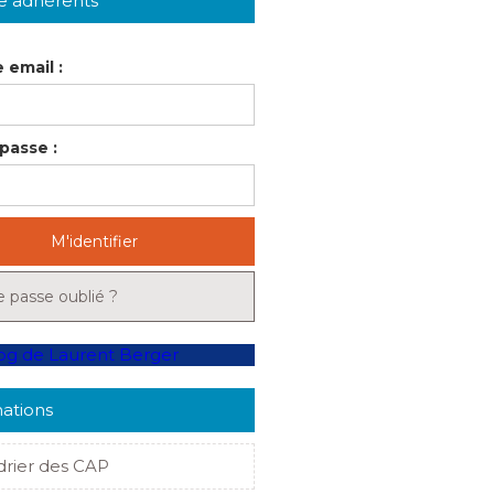
e adhérents
 email :
passe :
M'identifier
 passe oublié ?
ations
drier des CAP