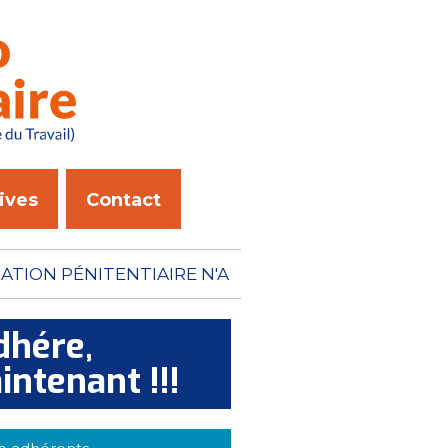
ives
Contact
ON PÉNITENTIAIRE N'A
dhére,
intenant !!!