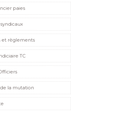
ncier paies
 syndicaux
s et règlements
indiciaire TC
Officiers
de la mutation
te