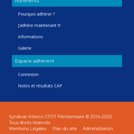
Adhèrents
Pourquoi adhèrer ?
J’adhère maintenant !!!
Informations
Galerie
Espace adhèrent
Connexion
Notes et résultats CAP
Syndicat Interco CFDT Pénitentiaire © 2014-2022 -
Tous droits réservés
Mentions Légales
Plan du site
Administration