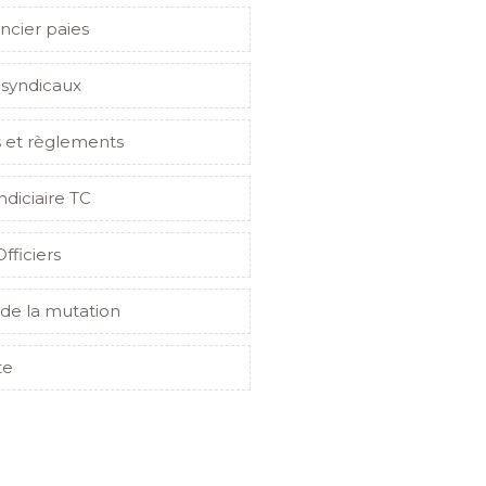
ncier paies
 syndicaux
s et règlements
indiciaire TC
Officiers
de la mutation
te