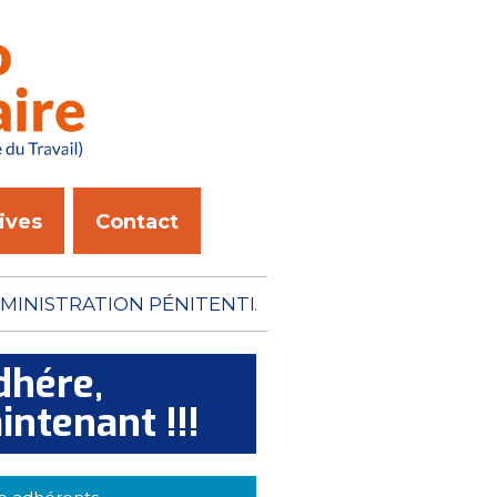
ives
Contact
ON PÉNITENTIAIRE N'A
dhére,
intenant !!!