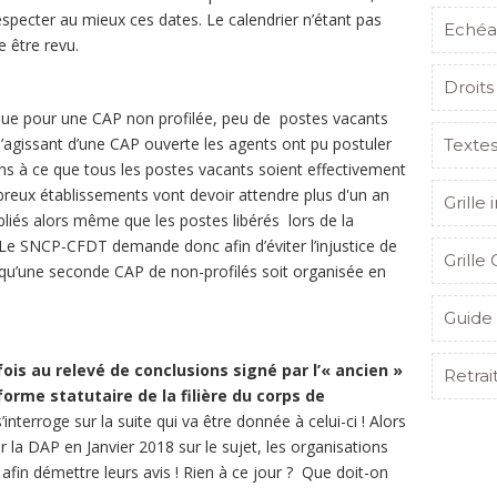
specter au mieux ces dates. Le calendrier n’étant pas
Echéa
e être revu.
Droits
ur une CAP non profilée, peu de postes vacants
 s’agissant d’une CAP ouverte les agents ont pu postuler
Texte
 à ce que tous les postes vacants soient effectivement
breux établissements vont devoir attendre plus d'un an
Grille 
bliés alors même que les postes libérés lors de la
 Le SNCP-CFDT demande donc afin d’éviter l’injustice de
Grille 
 qu’une seconde CAP de non-profilés soit organisée en
Guide 
fois
au relevé de conclusions signé par l’« ancien »
Retrai
forme statutaire de la filière du corps de
interroge sur la suite qui va être donnée à celui-ci ! Alors
 la DAP en Janvier 2018 sur le sujet, les organisations
afin démettre leurs avis ! Rien à ce jour ? Que doit-on