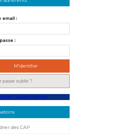
e adhérents
 email :
passe :
M'identifier
 passe oublié ?
ations
drier des CAP