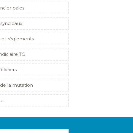
ncier paies
 syndicaux
s et règlements
indiciaire TC
Officiers
de la mutation
te