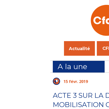
CF
Actualité
A la une
on au SPIP de Fort-de-France : la sécurité des CPIP
15 févr. 2019
ACTE 3 SUR LA D
MOBILISATION 