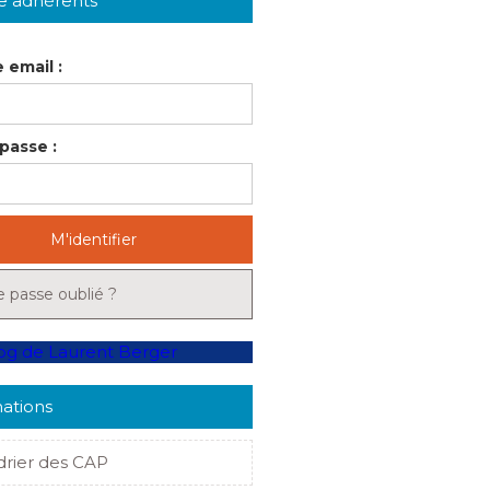
e adhérents
 email :
passe :
M'identifier
 passe oublié ?
ations
drier des CAP