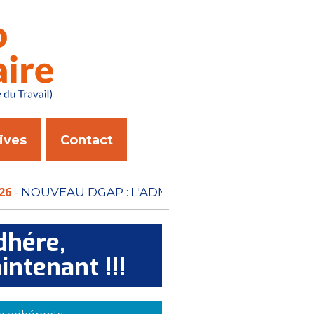
ives
Contact
TION PÉNITENTIAIRE N'A
dhére,
intenant !!!