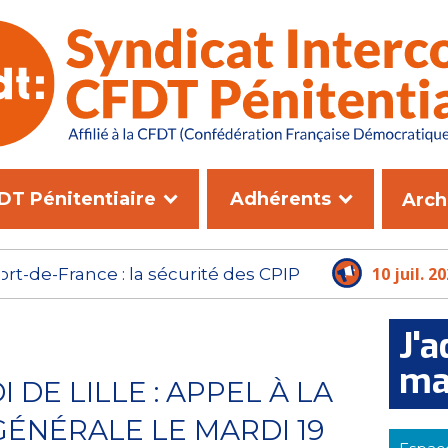
DT Pénitentiaire
Adhérents
Arch
10 juil. 2026
- NOUVEAU DGAP : L'ADMINISTRA
PLUS LE TEMPS D'ATTENDRE
J'a
ma
I DE LILLE : APPEL À LA
GÉNÉRALE LE MARDI 19