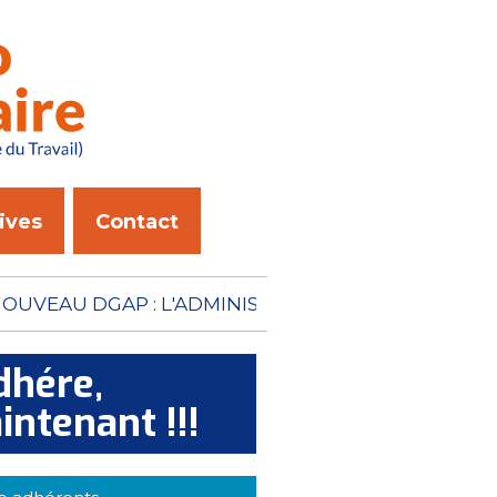
ives
Contact
ION PÉNITENTIAIRE N'A
dhére,
intenant !!!