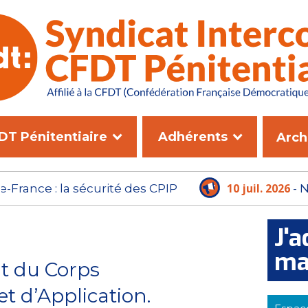
DT Pénitentiaire
Adhérents
Arch
10 juil. 2026
- NOUVEAU DGAP : L'ADMINISTRAT
PLUS LE TEMPS D'ATTENDRE
J'a
ma
t du Corps
t d’Application.