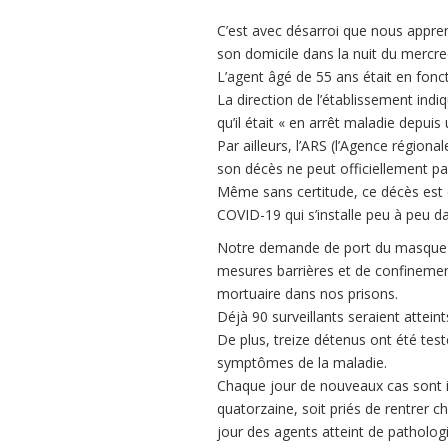
C’est avec désarroi que nous appren
son domicile dans la nuit du mercre
L’agent âgé de 55 ans était en fonc
La direction de l’établissement indi
qu’il était « en arrêt maladie depui
Par ailleurs, l’ARS (l’Agence région
son décès ne peut officiellement p
Même sans certitude, ce décès est 
COVID-19 qui s’installe peu à peu d
Notre demande de port du masque e
mesures barrières et de confinement
mortuaire dans nos prisons.
Déjà 90 surveillants seraient attei
De plus, treize détenus ont été test
symptômes de la maladie.
Chaque jour de nouveaux cas sont id
quatorzaine, soit priés de rentre
jour des agents atteint de pathologie