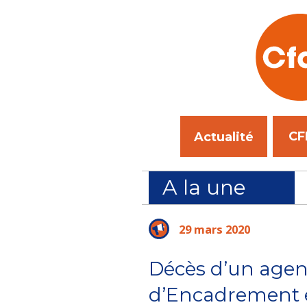
CF
Actualité
A la une
n au SPIP de Fort-de-France : la sécurité des CPIP
29 mars 2020
Décès d’un agen
d’Encadrement e