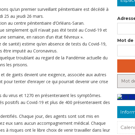
Espac
ons qu’un premier surveillant pénitentiaire est décédé à
di 25 au jeudi 26 mars.
Adresse
tion au centre pénitentiaire d’Orléans-Saran.
que simplement qu’il n’avait pas été testé au Covid-19 et
s une semaine, en raison d’un état fiévreux ».
Mot de 
ale de santé) estime qu’en absence de tests du Covid-19,
as être imputé au Coronavirus.
quelque troublant au regard de la Pandémie actuelle du
ans les prisons.
t de gants devient une exigence, associée aux autres
Mot de
 pour tenter d’enrayer ce qui pourrait devenir une crise
nts du virus et 1270 en présenteraient les symptômes.
és positifs au Covid-19 et plus de 400 présenteraient des
Inform
entifiés. Chaque jour, des agents sont soit mis en
r chez eux sans aucun accompagnement médical. Chaque
Calen
s à risques ont le libre choix de venir travailler dans leur