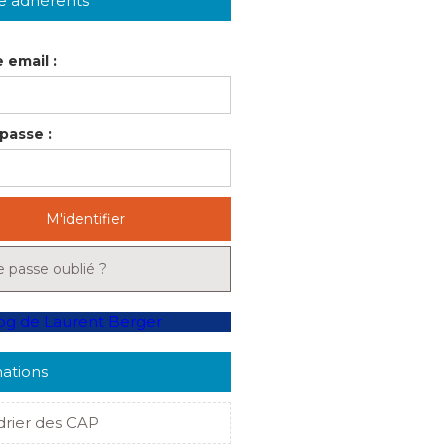
e adhérents
 email :
passe :
M'identifier
 passe oublié ?
ations
drier des CAP