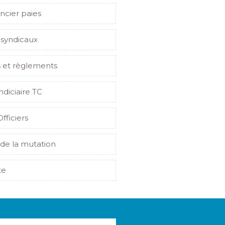
ncier paies
 syndicaux
s et règlements
indiciaire TC
Officiers
de la mutation
te