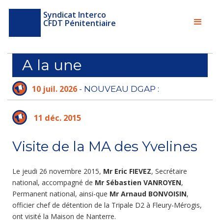
Syndicat Interco
CFDT Pénitentiaire
A la une
10 juil. 2026
- NOUVEAU DGAP :
L'ADMINISTRATION PÉNITENTIAIRE N'A PLUS
LE TEMPS D'ATTENDRE
11 déc. 2015
Visite de la MA des Yvelines
Le jeudi 26 novembre 2015,
Mr Eric FIEVEZ
, Secrétaire
national, accompagné de
Mr Sébastien VANROYEN
,
Permanent national, ainsi-que
Mr Arnaud BONVOISIN
,
officier chef de détention de la Tripale D2 à Fleury-Mérogis,
ont visité la Maison de Nanterre.