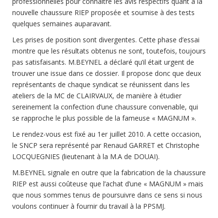
professionnelles pour connaître les avis respectifs quant à la
nouvelle chaussure RIEP proposée et soumise à des tests
quelques semaines auparavant.
Les prises de position sont divergentes. Cette phase d’essai
montre que les résultats obtenus ne sont, toutefois, toujours
pas satisfaisants. M.BEYNEL a déclaré qu’il était urgent de
trouver une issue dans ce dossier. Il propose donc que deux
représentants de chaque syndicat se réunissent dans les
ateliers de la MC de CLAIRVAUX, de manière à étudier
sereinement la confection d’une chaussure convenable, qui
se rapproche le plus possible de la fameuse « MAGNUM ».
Le rendez-vous est fixé au 1er juillet 2010. A cette occasion,
le SNCP sera représenté par Renaud GARRET et Christophe
LOCQUEGNIES (lieutenant à la M.A de DOUAI).
M.BEYNEL signale en outre que la fabrication de la chaussure
RIEP est aussi coûteuse que l’achat d’une « MAGNUM » mais
que nous sommes tenus de poursuivre dans ce sens si nous
voulons continuer à fournir du travail à la PPSMJ.