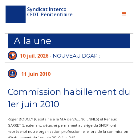
Syndicat Interco
CFDT Pénitentiaire
A la une
10 juil. 2026
- NOUVEAU DGAP :
L'ADMINISTRATION PÉNITENTIAIRE N'A PLUS
LE TEMPS D'ATTENDRE
11 juin 2010
Commission habillement du
1er juin 2010
Roger BOUCLY (Capitaine à la M.A de VALENCIENNES) et Renaud
GARRET (Lieutenant, détaché permanent au siège du SNCP) ont
représenté notre organisation professionnelle lors de la commission
d’habillement du 1er juin 2010 à la DAP.